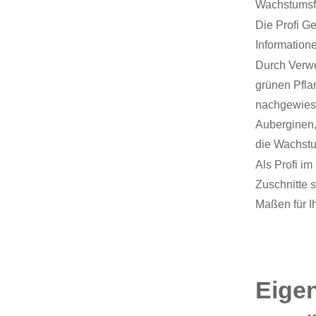
Wachstumsfo
Die Profi G
Informatione
Durch Verwe
grünen Pfla
nachgewiese
Auberginen,
die Wachstu
Als Profi i
Zuschnitte 
Maßen für I
Eigen