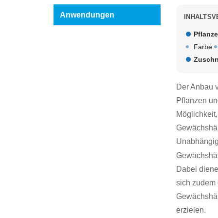
Anwendungen
INHALTSV
Pflanz
Farbe
Zuschn
Der Anbau v
Pflanzen un
Möglichkeit
Gewächshäus
Unabhängigk
Gewächshäus
Dabei diene
sich zudem 
Gewächshäus
erzielen.