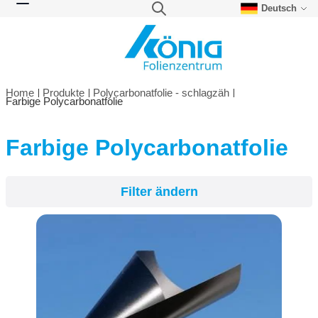
Deutsch
Direkt zum Inhalt
Suche
Navigation umschalten
Home
Produkte
Polycarbonatfolie - schlagzäh
Farbige Polycarbonatfolie
Farbige Polycarbonatfolie
Filter ändern
Filter ändern