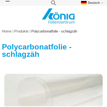
Deutsch
Direkt zum Inhalt
Suche
Navigation umschalten
Home
Produkte
Polycarbonatfolie - schlagzäh
Polycarbonatfolie -
schlagzäh