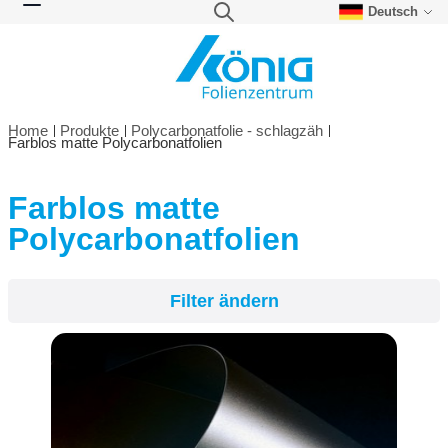
Deutsch
Direkt zum Inhalt
Suche
Navigation umschalten
Home
Produkte
Polycarbonatfolie - schlagzäh
Farblos matte Polycarbonatfolien
Farblos matte
Filter ändern
Polycarbonatfolien
Filter ändern