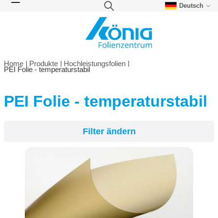
Deutsch
Direkt zum Inhalt
Suche
Navigation umschalten
Home
Produkte
Hochleistungsfolien
PEI Folie - temperaturstabil
PEI Folie - temperaturstabil
Filter ändern
Filter ändern