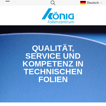
Deutsch
Direkt zum Inhalt
Suche
Navigation umschalten
QUALITÄT,
SERVICE UND
KOMPETENZ IN
TECHNISCHEN
FOLIEN