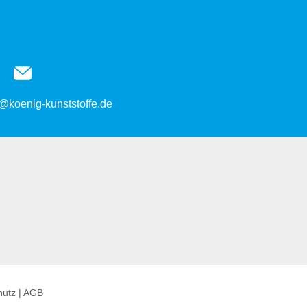
@koenig-kunststoffe.de
hutz
|
AGB