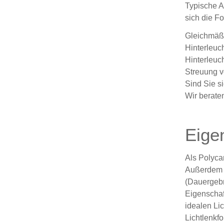
Typische A
sich die F
Gleichmäßi
Hinterleuc
Hinterleuch
Streuung v
Sind Sie si
Wir beraten
Eige
Als Polyca
Außerdem v
(Dauergebr
Eigenschaf
idealen Li
Lichtlenkf