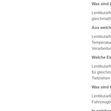
Was sind L
Lentikularf
gleichmäßi
Aus welch
Lentikular
Temperatur
Verarbeitu
Welche Ei
Lentikularf
für gleich
Tiefziehen
Was sind 
Lentikular
Fahrzeugbe
In welche