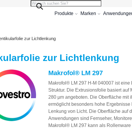
Suche
Suche
Produkte
Marken
Anwendunge
entikularfolie zur Lichtlenkung
kularfolie zur Lichtlenkung
Makrofol® LM 297
Makrofol® LM 297 H-M 040007 ist eine Lic
Struktur. Die Extrusionsfolie basiert au
280 µm angeboten. Die Oberfläche mit ih
ermöglicht besonders hohe Ergebnisse 
Lenkung von Licht. Die Oberfläche auf de
Anwendungen sind Fernseher, Monitore u
Makrofol® LM 297 kann als Rollenware o