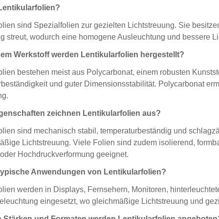
entikularfolien?
olien sind Spezialfolien zur gezielten Lichtstreuung. Sie besitzen
g streut, wodurch eine homogene Ausleuchtung und bessere Lich
em Werkstoff werden Lentikularfolien hergestellt?
folien bestehen meist aus Polycarbonat, einem robusten Kunststo
beständigkeit und guter Dimensionsstabilität. Polycarbonat ermö
ng.
genschaften zeichnen Lentikularfolien aus?
olien sind mechanisch stabil, temperaturbeständig und schlagzäh
mäßige Lichtstreuung. Viele Folien sind zudem isolierend, for
 oder Hochdruckverformung geeignet.
typische Anwendungen von Lentikularfolien?
folien werden in Displays, Fernsehern, Monitoren, hinterleuchte
leuchtung eingesetzt, wo gleichmäßige Lichtstreuung und gezie
n Stärken und Formaten werden Lentikularfolien angeboten