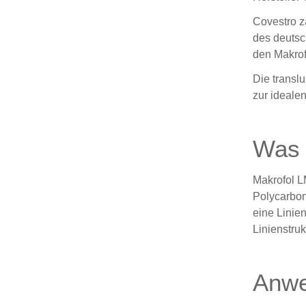
Covestro z
des deutsc
den Makrof
Die transl
zur ideale
Was i
Makrofol LM
Polycarbon
eine Linien
Linienstru
Anwe