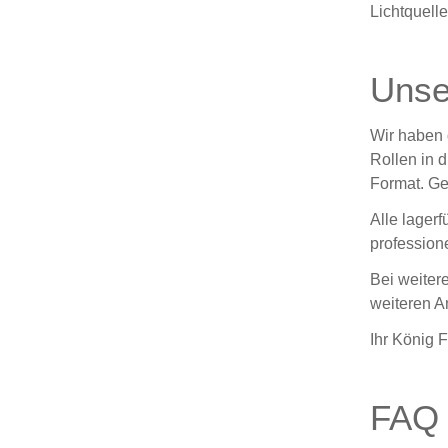
Lichtquell
Unse
Wir haben 
Rollen in 
Format. Ge
Alle lagerf
professione
Bei weiter
weiteren A
Ihr König 
FAQ