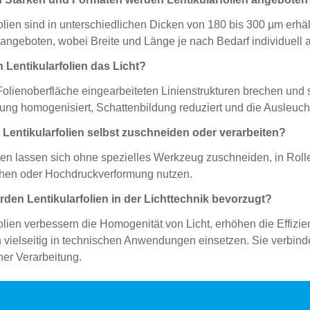
folien sind in unterschiedlichen Dicken von 180 bis 300 µm erhä
 angeboten, wobei Breite und Länge je nach Bedarf individuell
 Lentikularfolien das Licht?
Folienoberfläche eingearbeiteten Linienstrukturen brechen und s
ilung homogenisiert, Schattenbildung reduziert und die Ausleuch
Lentikularfolien selbst zuschneiden oder verarbeiten?
lien lassen sich ohne spezielles Werkzeug zuschneiden, in Rol
ehen oder Hochdruckverformung nutzen.
den Lentikularfolien in der Lichttechnik bevorzugt?
folien verbessern die Homogenität von Licht, erhöhen die Effiz
h vielseitig in technischen Anwendungen einsetzen. Sie verbind
her Verarbeitung.