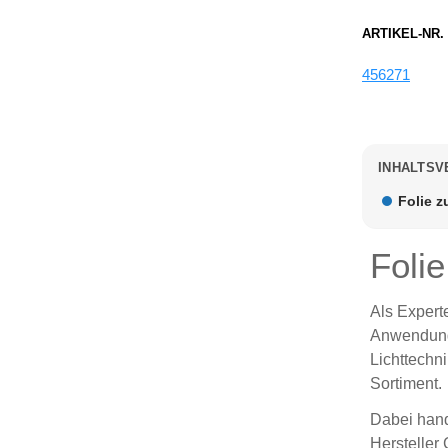
ARTIKEL-NR.
456271
INHALTSV
Folie z
Folie
Als Expert
Anwendunge
Lichttechn
Sortiment.
Dabei hand
Hersteller 