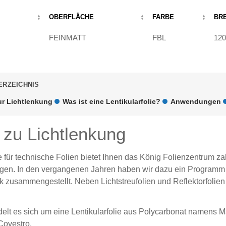
OBERFLÄCHE
FARBE
BRE
FEINMATT
FBL
120
ERZEICHNIS
ur Lichtlenkung
Was ist eine Lentikularfolie?
Anwendungen
 zu Lichtlenkung
e für
technische Folien
bietet Ihnen das König Folienzentrum zah
n. In den vergangenen Jahren haben wir dazu ein Programm an
ik zusammengestellt. Neben Lichtstreufolien und Reflektorfolien
elt es sich um eine Lentikularfolie aus Polycarbonat namens
M
Covestro.