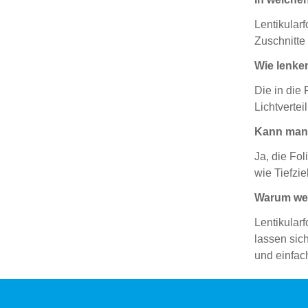
Lentikular
Zuschnitte
Wie lenken
Die in die 
Lichtverte
Kann man 
Ja, die Fo
wie Tiefzi
Warum wer
Lentikular
lassen sic
und einfac