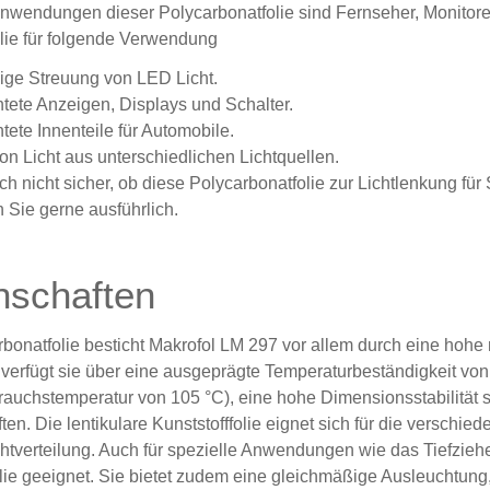
nwendungen dieser Polycarbonatfolie sind Fernseher, Monitore
olie für folgende Verwendung
ge Streuung von LED Licht.
htete Anzeigen, Displays und Schalter.
tete Innenteile für Automobile.
on Licht aus unterschiedlichen Lichtquellen.
ch nicht sicher, ob diese Polycarbonatfolie zur Lichtlenkung für
 Sie gerne ausführlich.
nschaften
rbonatfolie besticht Makrofol LM 297 vor allem durch eine hohe
erfügt sie über eine ausgeprägte Temperaturbeständigkeit von 
auchstemperatur von 105 °C), eine hohe Dimensionsstabilität s
ten. Die lentikulare Kunststofffolie eignet sich für die versch
chtverteilung. Auch für spezielle Anwendungen wie das Tiefzie
olie geeignet. Sie bietet zudem eine gleichmäßige Ausleuchtung