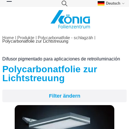
Deutsch
Direkt zum Inhalt
Suche
Navigation umschalten
Home
Produkte
Polycarbonatfolie - schlagzäh
Polycarbonatfolie zur Lichtstreuung
Filter ändern
Difusor pigmentado para aplicaciones de retroiluminación
Polycarbonatfolie zur
Lichtstreuung
Filter ändern