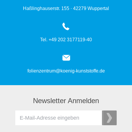
Haßlinghauserstr. 155 · 42279 Wuppertal
Tel. +49 202 3177119-40
folienzentrum@koenig-kunststoffe.de
Newsletter Anmelden