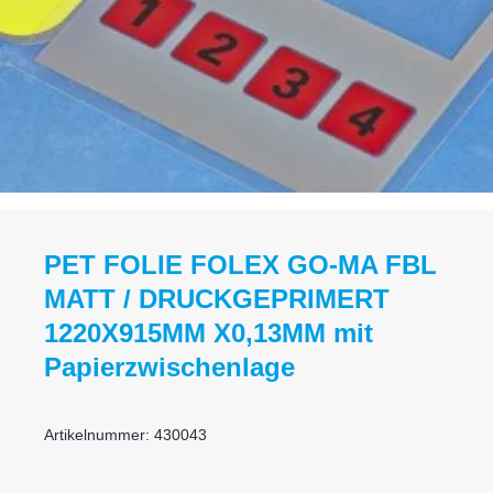
PET FOLIE FOLEX GO-MA FBL
MATT / DRUCKGEPRIMERT
1220X915MM X0,13MM mit
Papierzwischenlage
Artikelnummer: 430043