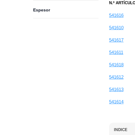
N.º ARTÍCUL
Espesor
541616
541610
541617
541611
541618
541612
541613
541614
INDICE