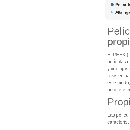
Pelícu
Alta rig
Pelí
prop
El PEEK (po
películas d
y ventajas
resistencia
este modo, 
polieterete
Prop
Las pelícu
característ