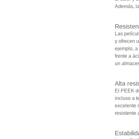
Además, la
Resisten
Las pelícu
y ofrecen 
ejemplo, a 
frente a ác
un almacen
Alta resi
El PEEK de 
incluso a 
excelente r
resistente a
Estabilid