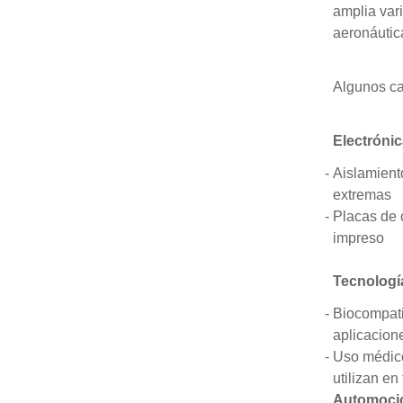
amplia vari
aeronáutica
Algunos ca
Electrónic
Aislamient
extremas
Placas de c
impreso
Tecnologí
Biocompati
aplicacion
Uso médico
utilizan e
Automoció