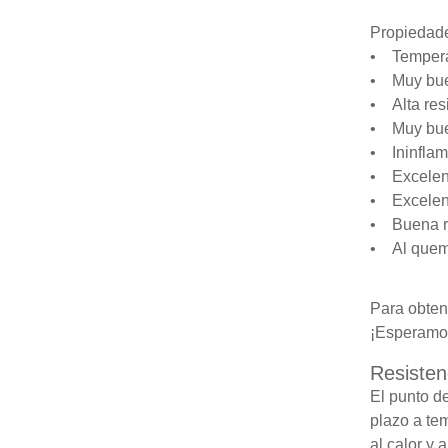
Propiedad
• Temperat
• Muy buen
• Alta resi
• Muy buen
• Ininflam
• Excelent
• Excelent
• Buena re
• Al quema
Para obten
¡Esperamos
Resisten
El punto de
plazo a te
al calor y 