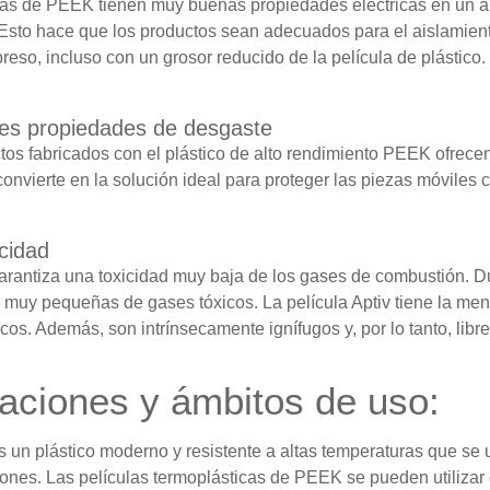
las de PEEK tienen muy buenas propiedades eléctricas en un a
sto hace que los productos sean adecuados para el aislamiento
preso, incluso con un grosor reducido de la película de plástico.
es propiedades de desgaste
tos fabricados con el plástico de alto rendimiento PEEK ofrecen
convierte en la solución ideal para proteger las piezas móviles c
icidad
rantiza una toxicidad muy baja de los gases de combustión. Du
 muy pequeñas de gases tóxicos. La película
Aptiv
tiene la men
icos. Además, son intrínsecamente ignífugos y, por lo tanto, li
caciones y ámbitos de uso:
 un plástico moderno y resistente a altas temperaturas que se ut
iones. Las películas termoplásticas de PEEK se pueden utiliza