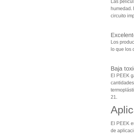
Las pelícu
humedad. E
circuito im
Excelent
Los produc
lo que los 
Baja tox
El PEEK ga
cantidades
termoplást
21.
Apli
El PEEK es
de aplicac