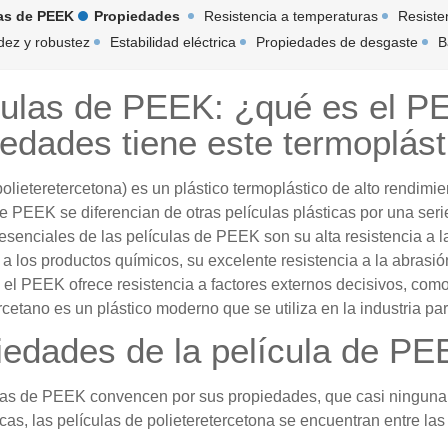
las de PEEK
Propiedades
Resistencia a temperaturas
Resiste
idez y robustez
Estabilidad eléctrica
Propiedades de desgaste
B
culas de PEEK: ¿qué es el P
iedades tiene este termoplást
lieteretercetona) es un plástico termoplástico de alto rendimie
e PEEK se diferencian de otras películas plásticas por una seri
 esenciales de las películas de PEEK son su alta resistencia a l
 a los productos químicos, su excelente resistencia a la abrasió
el PEEK ofrece resistencia a factores externos decisivos, como 
rcetano es un plástico moderno que se utiliza en la industria p
iedades de la película de P
las de PEEK convencen por sus propiedades, que casi ninguna ot
icas, las películas de polieteretercetona se encuentran entre la