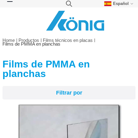
Español
Skip to Content
Search
Toggle Nav
Home
Productos
Films técnicos en placas
Films de PMMA en planchas
Films de PMMA en
Filtrar por
planchas
Filtrar por