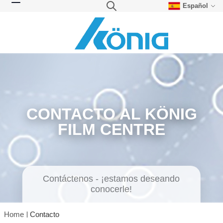
Español
Skip to Content
Search
Toggle Nav
CONTACTO AL KÖNIG
FILM CENTRE
Contáctenos - ¡estamos deseando
conocerle!
Home
Contacto