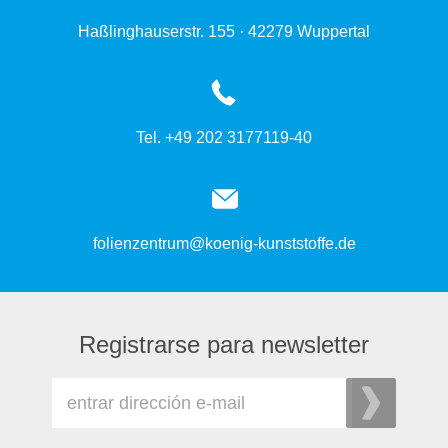
Haßlinghauserstr. 155 · 42279 Wuppertal
Tel. +49 202 3177119-40
folienzentrum@koenig-kunststoffe.de
Registrarse para newsletter