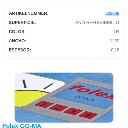
525636
ANTI REFLEX/BRILLO
TR
1220
0.18
Folex GO-MA