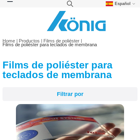
Español
Skip to Content
Search
Toggle Nav
Home
Productos
Films de poliéster
Films de poliéster para teclados de membrana
Films de poliéster para
Filtrar por
teclados de membrana
Filtrar por