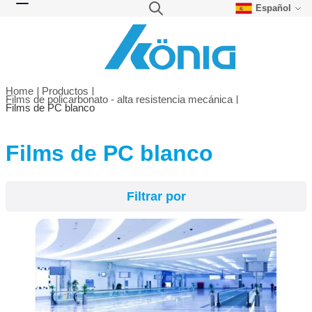
Español
Skip to Content
Search
Toggle Nav
Home
Productos
Films de policarbonato - alta resistencia mecánica
Films de PC blanco
Films de PC blanco
Filtrar por
Filtrar por