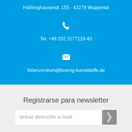
Haßlinghauserstr. 155 · 42279 Wuppertal
Tel. +49 202 3177119-40
folienzentrum@koenig-kunststoffe.de
Registrarse para newsletter