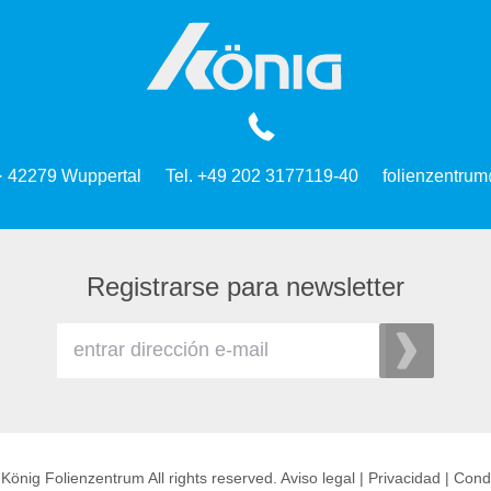
 · 42279 Wuppertal
Tel. +49 202 3177119-40
folienzentrum
Registrarse para newsletter
König Folienzentrum All rights reserved.
Aviso legal
|
Privacidad
|
Cond