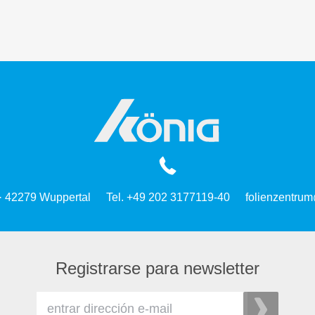
 · 42279 Wuppertal
Tel. +49 202 3177119-40
folienzentrum
Registrarse para newsletter