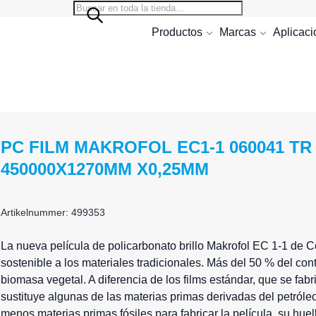
Search
Search
Productos
Marcas
Aplicac
PC FILM MAKROFOL EC1-1 060041 TR
450000X1270MM X0,25MM
Artikelnummer: 499353
La nueva película de policarbonato brillo Makrofol EC 1-1 de Co
sostenible a los materiales tradicionales. Más del 50 % del con
biomasa vegetal. A diferencia de los films estándar, que se fa
sustituye algunas de las materias primas derivadas del petróleo
menos materias primas fósiles para fabricar la película, su hu