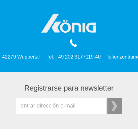
 · 42279 Wuppertal
Tel. +49 202 3177119-40
folienzentrum
Registrarse para newsletter