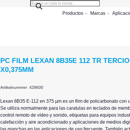
Search
Search
Productos
Marcas
Aplicac
PC FILM LEXAN 8B35E 112 TR TERCI
X0,375MM
Artikelnummer: 428600
Lexan
8B35 E-112 en 375 µm es un film de policarbonato con un 
Se utiliza normalmente para las caratulas en teclados de mem
control remoto de vídeo y sonido, etiquetas para equipos indust
calefacción y aire acondicionado y aplicaciones de medios digita
las manchas en las aplicaciones de uso frecuente. También act