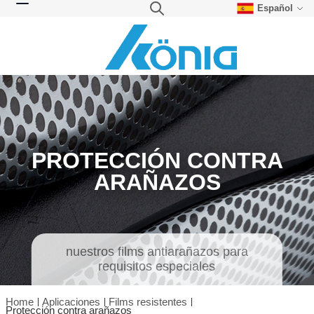
Español
Skip to Content
Search
Toggle Nav
PROTECCIÓN CONTRA
ARAÑAZOS
nuestros films antiarañazos para
requisitos especiales
Home
Aplicaciones
Films resistentes
Protección contra arañazos