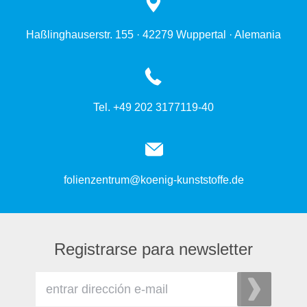
Haßlinghauserstr. 155 · 42279 Wuppertal · Alemania
Tel. +49 202 3177119-40
folienzentrum@koenig-kunststoffe.de
Registrarse para newsletter