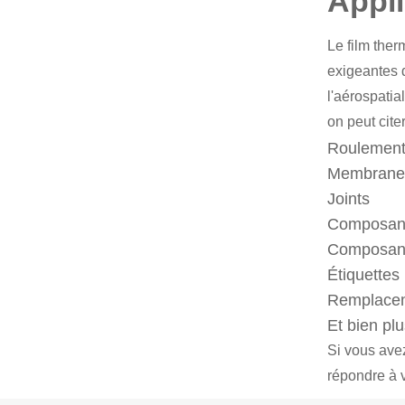
Appli
Le film the
exigeantes d
l'aérospatia
on peut citer
Roulements
Membranes
Joints
Composant
Composan
Étiquettes
Remplacem
Et bien pl
Si vous avez
répondre à 