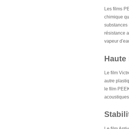
Les
films 
chimique qu
substances o
résistance 
vapeur d'ea
Haute 
Le film Vict
autre plasti
le film PEEK
acoustiques
Stabil
Le film Apti