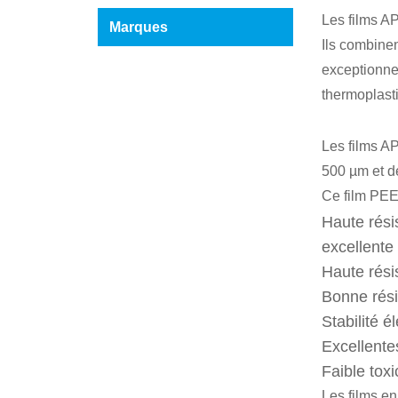
Les films AP
Marques
Ils combine
exceptionnel
thermoplast
Les films A
500 µm et d
Ce film PEEK
Haute résis
excellente
Haute rési
Bonne rési
Stabilité é
Excellente
Faible toxi
Les films e