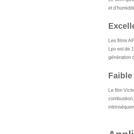
et d'humidit
Excell
Les films A
Lpv est de 1
génération d
Faible 
Le film Vict
combustion. 
intrinsèque