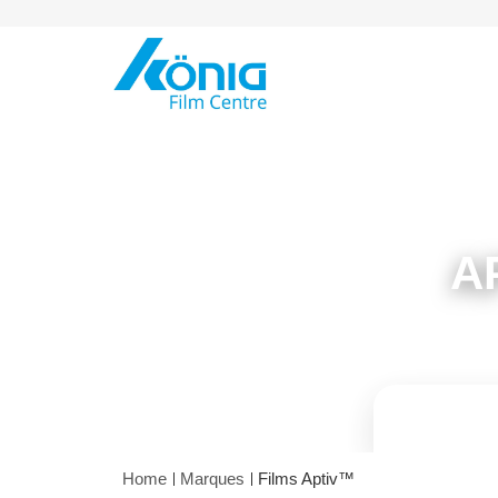
Skip to Content
A
Home
Marques
Films Aptiv™