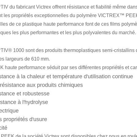
TIV du fabricant Victrex offrent résistance et fiabilité même dans
nt les propriétés exceptionnelles du polymère VICTREX™ PEEK da
les de ce plastique haute performance font de ces films polymèr
iques les plus performantes et les plus polyvalentes du marché.
PTIV® 1000 sont des produits thermoplastiques semi-cristallins
es largeurs de 610 mm.
 haute performance séduit par ses différentes propriétés et car
tance à la chaleur et température d'utilisation continue
 résistance aux produits chimiques
stance et robustesse
stance à l'hydrolyse
lectrique
s propriétés d'usure
cité
n PEEK de la société Victrex sont disponibles chez nous en rou