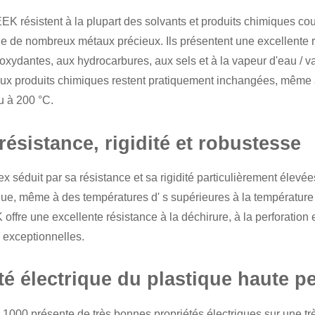
PEEK
résistent à la plupart des solvants et produits chimiques cou
e de nombreux métaux précieux. Ils présentent une excellente ré
xydantes, aux hydrocarbures, aux sels et à la vapeur d'eau / v
aux produits chimiques restent pratiquement inchangées, même 
u à 200 °C.
résistance, rigidité et robustesse
rex séduit par sa résistance et sa rigidité particulièrement élevée
que, même à des températures d' s supérieures à la température 
 offre une excellente résistance à la déchirure, à la perforation 
 exceptionnelles.
ité électrique du plastique haute
v 1000 présente de très bonnes propriétés électriques sur une t