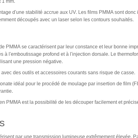
t 1 mm.
ntage d'une stabilité accrue aux UV. Les
films PMMA
sont donc i
semment découpés avec un laser selon les contours souhaités.
 de PMMA se caractérisent par leur constance et leur bonne impri
ptés à l'emboutissage profond et à l'injection dorsale. Le therm
lisant une pression négative.
s avec des outils et accessoires courants sans risque de casse.
onate idéal pour le procédé de moulage par insertion de film (F
rantie.
 en PMMA est la possibilité de les découper facilement et précis
es
actérisent par une transmission lumineuse extrêmement élevée. Par