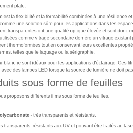
lement plate.
 est la flexibilité et la formabilité combinées à une résilience 
omme une solution sûre pour les applications dans les espaces 
nt transparentes ont une qualité optique élevée et sont donc m
tilisées comme vitrage secondaire derrière un vitrage existant po
ment thermoformées tout en conservant leurs excellentes proprié
nes, telles que le laquage ou la sérigraphie.
blanche sont idéaux pour les applications d'éclairage. Ces fil
avec des lampes LED lorsque la source de lumière ne doit pas 
its sous forme de feuilles
us proposons différents films sous forme de feuilles.
 polycarbonate
- très transparents et résistants.
rès transparents, résistants aux UV et pouvant être traités au lase