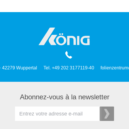
 · 42279 Wuppertal
Tel. +49 202 3177119-40
folienzentrum
Abonnez-vous à la newsletter