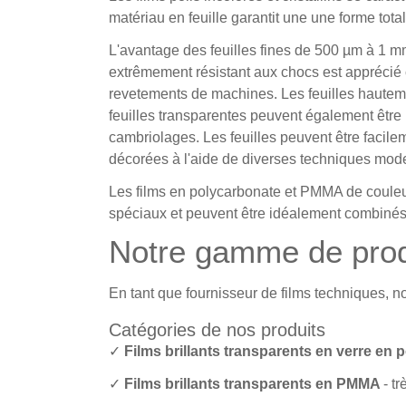
matériau en feuille garantit une une forme tota
L'avantage des feuilles fines de 500 µm à 1 mm
extrêmement résistant aux chocs est apprécié c
revetements de machines. Les feuilles hauteme
feuilles transparentes peuvent également être u
cambriolages. Les feuilles peuvent être facile
décorées à l'aide de diverses techniques moder
Les
films en polycarbonate
et PMMA de couleur 
spéciaux et peuvent être idéalement combinés 
Notre gamme de produ
En tant que fournisseur de films techniques, no
Catégories de nos produits
✓
Films brillants transparents en verre en
✓
Films brillants transparents en PMMA
- t