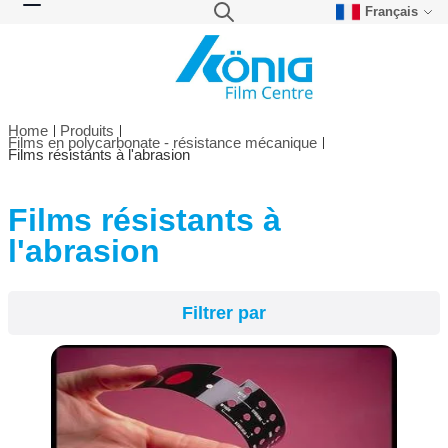
Français
Skip to Content
Search
Toggle Nav
Home
Produits
Films en polycarbonate - résistance mécanique
Films résistants à l'abrasion
Films résistants à
Filtrer par
l'abrasion
Filtrer par