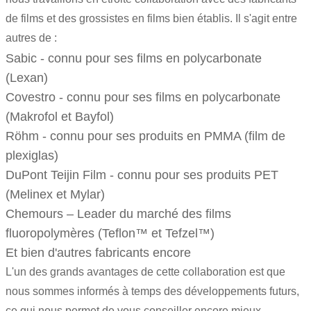
de films et des grossistes en films bien établis. Il s'agit entre
autres de :
Sabic - connu pour ses
films en polycarbonate
(
Lexan
)
Covestro - connu pour ses films en polycarbonate
(
Makrofol
et
Bayfol
)
Röhm - connu pour ses produits en PMMA (film de
plexiglas)
DuPont Teijin Film - connu pour ses produits PET
(
Melinex
et
Mylar
)
Chemours – Leader du marché des
films
fluoropolymères
(
Teflon
™ et
Tefzel
™)
Et bien d'autres fabricants encore
L'un des grands avantages de cette collaboration est que
nous sommes informés à temps des développements futurs,
ce qui nous permet de vous conseiller encore mieux.