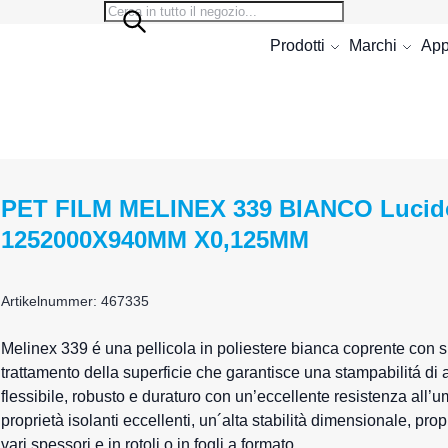
Search
Search
Prodotti
Marchi
App
PET FILM MELINEX 339 BIANCO Lucido
1252000X940MM X0,125MM
Artikelnummer: 467335
Melinex 339 é una pellicola in poliestere bianca coprente con su
trattamento della superficie che garantisce una stampabilitá di a
flessibile, robusto e duraturo con un’eccellente resistenza all’u
proprietà isolanti eccellenti, un´alta stabilità dimensionale, prop
vari spessori e in rotoli o in fogli a formato.