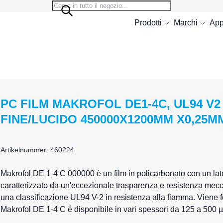
Search
Search
Prodotti
Marchi
App
PC FILM MAKROFOL DE1-4C, UL94 V2
FINE/LUCIDO 450000X1200MM X0,25M
Artikelnummer: 460224
Makrofol
DE 1-4 C 000000 è un
film in policarbonato
con un lato
caratterizzato da un'eccezionale trasparenza e resistenza mecca
una classificazione UL94 V-2 in resistenza alla fiamma. Viene fo
Makrofol DE 1-4 C é disponibile in vari spessori da 125 a 500 µm 