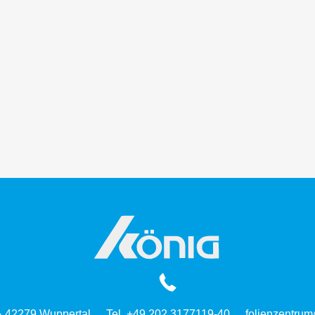
 · 42279 Wuppertal
Tel. +49 202 3177119-40
folienzentrum