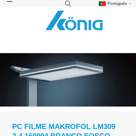
Portugués
Skip to Content
Search
Toggle Nav
PC FILME MAKROFOL LM309
2-4 160004 BRANCO FOSCO