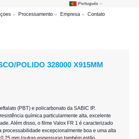
Portugués
açoes
Processamento
Empresa
Contato
SCO/POLIDO 328000 X915MM
eftalato (PBT) e policarbonato da SABIC IP.
esistência química particularmente alta, excelente
dade. Além disso, o
filme Valox
FR 1 é caracterizado
a processabilidade excepcionalmente boa e uma alta
0,25 mm (outras espessuras também estão