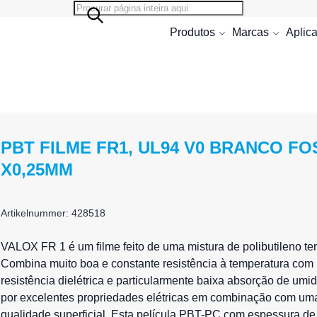
Search
Search
Produtos
Marcas
Aplic
PBT FILME FR1, UL94 V0 BRANCO FO
X0,25MM
Artikelnummer: 428518
VALOX FR 1 é um filme feito de uma mistura de polibutileno ter
Combina muito boa e constante resistência à temperatura com r
resistência dielétrica e particularmente baixa absorção de umi
por excelentes propriedades elétricas em combinação com um
qualidade superficial. Esta
película PBT-PC
com espessura de 