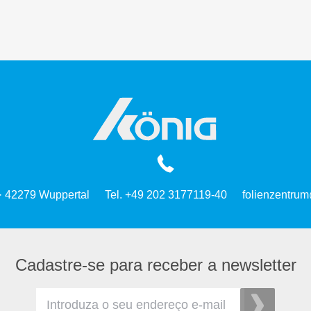
 · 42279 Wuppertal
Tel. +49 202 3177119-40
folienzentrum
Cadastre-se para receber a newsletter