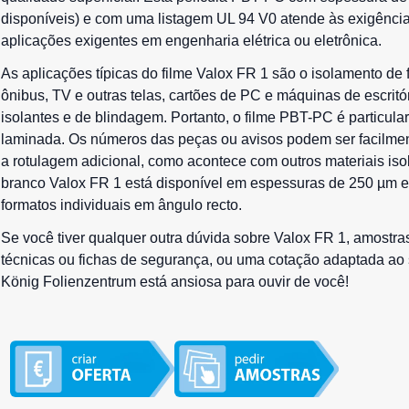
disponíveis) e com uma listagem UL 94 V0 atende às exigência
aplicações exigentes em engenharia elétrica ou eletrônica.
As aplicações típicas do filme Valox FR 1 são o isolamento de 
ônibus, TV e outras telas, cartões de PC e máquinas de escrit
isolantes e de blindagem. Portanto, o filme PBT-PC é particu
laminada. Os números das peças ou avisos podem ser facilment
a rotulagem adicional, como acontece com outros materiais iso
branco Valox FR 1 está disponível em espessuras de 250 µm e
formatos individuais em ângulo recto.
Se você tiver qualquer outra dúvida sobre Valox FR 1, amostras 
técnicas ou fichas de segurança, ou uma cotação adaptada ao s
König Folienzentrum está ansiosa para ouvir de você!